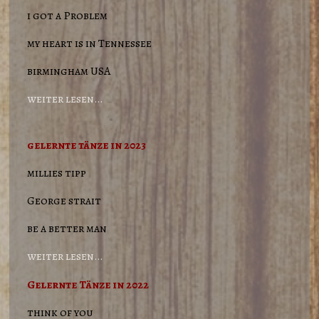
i got a Problem
my heart is in Tennessee
birmingham USA
weiter lesen…
gelernte tänze in 2023
millies tipp
George strait
be a better man
weiter lesen…
Gelernte Tänze in 2022
think of you