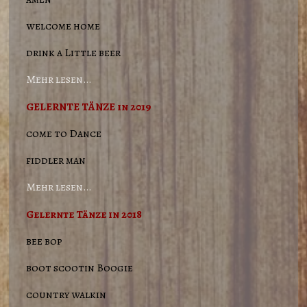
welcome home
drink a Little beer
Mehr lesen…
GELERNTE TÄNZE in 2019
come to Dance
fiddler man
Mehr lesen…
Gelernte Tänze in 2018
bee bop
boot scootin Boogie
country walkin