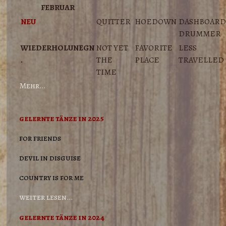
FEBRUAR
NEU
QUITTER
HOEDOWN
DASHBOAR
DRUMMER
WIEDERHOLUNEGN
NOT YET
FAVORITE
L
ESS
.
THE
PLACE
TRAVELLED
TIME
Mehr…
gelernte tänze in 2025
for friends
devil in disguise
country is for me
weiter lesen…
gelernte tänze in 2024