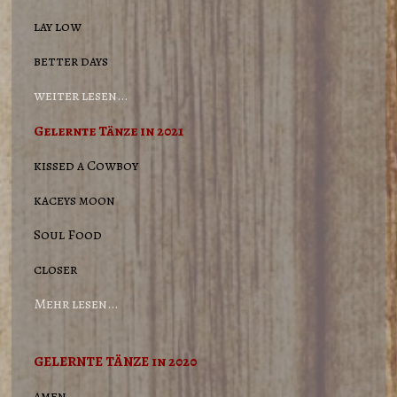
lay low
better days
weiter lesen…
Gelernte Tänze in 2021
kissed a Cowboy
kaceys moon
Soul Food
closer
Mehr lesen…
GELERNTE TÄNZE in 2020
amen